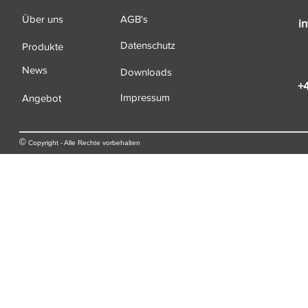
Über uns
AGB's
i
Datenschutz
Produkte
News
Downloads
+
Impressum
Angebot
©
Copyright - Alle Rechte vorbehalten