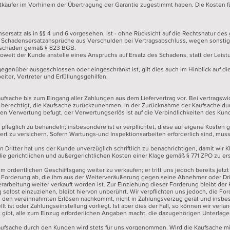
tkäufer im Vorhinein der Übertragung der Garantie zugestimmt haben. Die Kosten f
sersatz als in §§ 4 und 6 vorgesehen, ist - ohne Rücksicht auf die Rechtsnatur d
ür Schadensersatzansprüche aus Verschulden bei Vertragsabschluss, wegen sonstig
chschäden gemäß § 823 BGB.
, soweit der Kunde anstelle eines Anspruchs auf Ersatz des Schadens, statt der Lei
gegenüber ausgeschlossen oder eingeschränkt ist, gilt dies auch im Hinblick auf d
iter, Vertreter und Erfüllungsgehilfen.
aufsache bis zum Eingang aller Zahlungen aus dem Liefervertrag vor. Bei vertrags
berechtigt, die Kaufsache zurückzunehmen. In der Zurücknahme der Kaufsache durch
en Verwertung befugt, der Verwertungserlös ist auf die Verbindlichkeiten des Ku
he pfleglich zu behandeln; insbesondere ist er verpflichtet, diese auf eigene Koste
 zu versichern. Sofern Wartungs-und Inspektionsarbeiten erforderlich sind, mus
en Dritter hat uns der Kunde unverzüglich schriftlich zu benachrichtigen, damit wi
s die gerichtlichen und außergerichtlichen Kosten einer Klage gemäß § 771 ZPO zu er
 im ordentlichen Geschäftsgang weiter zu verkaufen; er tritt uns jedoch bereits jet
r Forderung ab, die ihm aus der Weiterveräußerung gegen seine Abnehmer oder Dr
rarbeitung weiter verkauft worden ist. Zur Einziehung dieser Forderung bleibt de
 selbst einzuziehen, bleibt hiervon unberührt. Wir verpflichten uns jedoch, die Fo
 den vereinnahmten Erlösen nachkommt, nicht in Zahlungsverzug gerät und insbes
lt ist oder Zahlungseinstellung vorliegt. Ist aber dies der Fall, so können wir ver
ibt, alle zum Einzug erforderlichen Angaben macht, die dazugehörigen Unterlage
aufsache durch den Kunden wird stets für uns vorgenommen. Wird die Kaufsache m