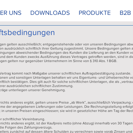
ER UNS
DOWNLOADS
PRODUKTE
B2B
ftsbedingungen
ngen gelten ausschließlich; entgegenstehende oder von unseren Bedingungen 
tten ausdrücklich schriftlich ihrer Geltung zugestimmt. Unsere Bedingungen gelten 
ngungen abweichender Bedingungen des Kunden die Lieferung an den Kunden vor
 und dem Kunden zwecks Ausführung dieses Vertrages getroffen werden, sind in dies
gen gelten nur gegenüber Unternehmern im Sinne von § 310 Abs. 1 BGB.
r Vertrag kommt nach Maßgabe unserer schriftlichen Auftragsbestätigung zustande.
ionen und sonstigen Unterlagen behalten wir uns Eigentums- und Urheberrechte v
ftlich bestätigen. Dies gilt auch für solche schriftlichen Unterlagen, die als „vertra
erer ausdrücklichen schriftlichen Zustimmung.
träge unterliegen unserer Genehmigung.
 nichts anderes ergibt, gelten unsere Preise „ab Werk”, ausschließlich Verpackung;
ahme der angegebenen Lieferungen oder Leistungen. Die Rechnungsstellung erfolgt 
cht in unseren Preisen eingeschlossen; sie wird in gesetzlicher Höhe am Tag der R
 schriftlicher Vereinbarung.
g nichts anderes ergibt, ist der Kaufpreis netto (ohne Abzug) innerhalb von 30 Tage
 die Folgen des Zahlungsverzugs.
stellers zunächst auf dessen ältere Schulden zu verrechnen sowie vorab Zinsen un