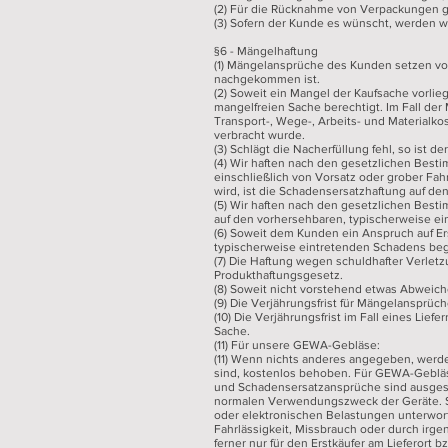
(2) Für die Rücknahme von Verpackungen 
(3) Sofern der Kunde es wünscht, werden wi
§6 - Mängelhaftung
(1) Mängelansprüche des Kunden setzen v
nachgekommen ist.
(2) Soweit ein Mangel der Kaufsache vorlie
mangelfreien Sache berechtigt. Im Fall de
Transport-, Wege-, Arbeits- und Materialko
verbracht wurde.
(3) Schlägt die Nacherfüllung fehl, so ist 
(4) Wir haften nach den gesetzlichen Best
einschließlich von Vorsatz oder grober Fah
wird, ist die Schadensersatzhaftung auf d
(5) Wir haften nach den gesetzlichen Besti
auf den vorhersehbaren, typischerweise e
(6) Soweit dem Kunden ein Anspruch auf Ers
typischerweise eintretenden Schadens beg
(7) Die Haftung wegen schuldhafter Verlet
Produkthaftungsgesetz.
(8) Soweit nicht vorstehend etwas Abweich
(9) Die Verjährungsfrist für Mängelansprü
(10) Die Verjährungsfrist im Fall eines Lie
Sache.
(11) Für unsere GEWA-Gebläse:
(11) Wenn nichts anderes angegeben, werde
sind, kostenlos behoben. Für GEWA-Gebläs
und Schadensersatzansprüche sind ausgesch
normalen Verwendungszweck der Geräte. Si
oder elektronischen Belastungen unterworfe
Fahrlässigkeit, Missbrauch oder durch irg
ferner nur für den Erstkäufer am Lieferort b