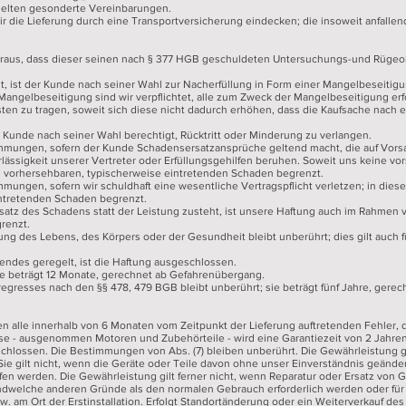
gelten gesonderte Vereinbarungen.
r die Lieferung durch eine Transportversicherung eindecken; die insoweit anfallen
oraus, dass dieser seinen nach § 377 HGB geschuldeten Untersuchungs-und Rüg
gt, ist der Kunde nach seiner Wahl zur Nacherfüllung in Form einer Mangelbeseitig
r Mangelbeseitigung sind wir verpflichtet, alle zum Zweck der Mangelbeseitigung 
sten zu tragen, soweit sich diese nicht dadurch erhöhen, dass die Kaufsache nach 
der Kunde nach seiner Wahl berechtigt, Rücktritt oder Minderung zu verlangen.
immungen, sofern der Kunde Schadensersatzansprüche geltend macht, die auf Vorsat
rlässigkeit unserer Vertreter oder Erfüllungsgehilfen beruhen. Soweit uns keine vo
en vorhersehbaren, typischerweise eintretenden Schaden begrenzt.
mmungen, sofern wir schuldhaft eine wesentliche Vertragspflicht verletzen; in dies
intretenden Schaden begrenzt.
atz des Schadens statt der Leistung zusteht, ist unsere Haftung auch im Rahmen v
renzt.
zung des Lebens, des Körpers oder der Gesundheit bleibt unberührt; dies gilt auch
endes geregelt, ist die Haftung ausgeschlossen.
che beträgt 12 Monate, gerechnet ab Gefahrenübergang.
ferregresses nach den §§ 478, 479 BGB bleibt unberührt; sie beträgt fünf Jahre, ger
n alle innerhalb von 6 Monaten vom Zeitpunkt der Lieferung auftretenden Fehler,
e - ausgenommen Motoren und Zubehörteile - wird eine Garantiezeit von 2 Jahren
lossen. Die Bestimmungen von Abs. (7) bleiben unberührt. Die Gewährleistung gi
e gilt nicht, wenn die Geräte oder Teile davon ohne unser Einverständnis geände
n werden. Die Gewährleistung gilt ferner nicht, wenn Reparatur oder Ersatz von G
endwelche anderen Gründe als den normalen Gebrauch erforderlich werden oder für V
zw. am Ort der Erstinstallation. Erfolgt Standortänderung oder ein Weiterverkauf des S