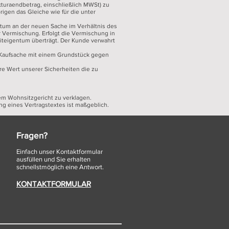
turaendbetrag, einschließlich MWSt) zu
igen das Gleiche wie für die unter
ntum an der neuen Sache im Verhältnis des
 Vermischung. Erfolgt die Vermischung in
Miteigentum überträgt. Der Kunde verwahrt
r Kaufsache mit einem Grundstück gegen
are Wert unserer Sicherheiten die zu
nem Wohnsitzgericht zu verklagen.
ng eines Vertragstextes ist maßgeblich.
Fragen?
Einfach unser Kontaktform
ular
ausfüllen und Sie erhalten
schnellstmöglich eine Antwort.
KONTAKTFORMULAR