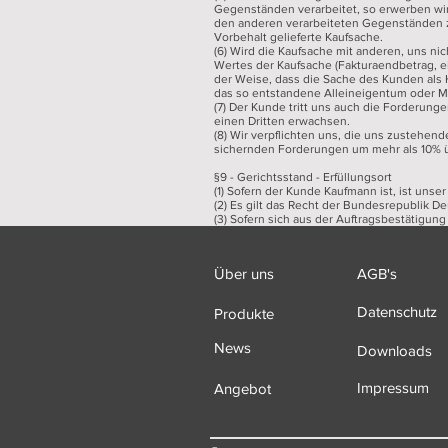
Gegenständen verarbeitet, so erwerben wir
den anderen verarbeiteten Gegenständen zur
Vorbehalt gelieferte Kaufsache.
(6) Wird die Kaufsache mit anderen, uns n
Wertes der Kaufsache (Fakturaendbetrag, 
der Weise, dass die Sache des Kunden als H
das so entstandene Alleineigentum oder Mi
(7) Der Kunde tritt uns auch die Forderun
einen Dritten erwachsen.
(8) Wir verpflichten uns, die uns zustehen
sichernden Forderungen um mehr als 10% üb
§9 - Gerichtsstand - Erfüllungsort
(1) Sofern der Kunde Kaufmann ist, ist uns
(2) Es gilt das Recht der Bundesrepublik D
(3) Sofern sich aus der Auftragsbestätigung 
Über uns
AGB's
Datenschutz
Produkte
News
Downloads
Impressum
Angebot