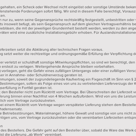
ehalten, ein Scheck oder Wechsel nicht eingelöst oder sonstige Umstände bekannt
offenstehende Forderungen sofort fällig. Wir sind in diesem Falle berechtigt, Vorau
ten.
nur zu, wenn seine Gegenansprüche rechtskräftig festgestellt, unbestritten oder 
 insoweit befugt, als sein Gegenanspruch auf dem gleichen Vertragsverhältnis be
bläsen, die mit der jeweiligen Grundeinheit bestellt werden, werden zu den ang
räten wird eine zusätzliche Installationsgebühr erhoben. Für Auslandsinstallation
ferzeiten setzt die Abklärung aller technischen Fragen voraus.
tung setzt weiter die rechtzeitige und ordnungsgemäße Erfüllung der Verpflichtung 
 verletzt er schuldhaft sonstige Mitwirkungspflichten, so sind wir berechtigt, d
 erstezt zu verlagen. Weitergehende Ansprüche bleiben vorbehalten.
) vorliegen, geht die Gefahr eines zufälligen Untergangs oder einer zufälligen Ver
ser in Annahme- oder Schuldnerverzug geraten ist.
immungen, soweit der zugrundeliegende Kaufvertrag ein Fixgeschäft im Sinn von §
 Bestimmungen, sofern als Folge eines von uns zu vertretenden Lieferverzugs der 
erfüllung in Fortfall geraten ist.
gt den Besteller nicht zum Rücktritt vom Vertrage. Bei Überschreiten der Lieferzeit 
Lieferung binnen einer Nachfrist von 4 Wochen aufzufordern. Wird von uns die Leistu
iftlich vom Vertrage zurückzutreten.
 bei einem Rücktritt vom Vertrage wegen verspäteter Lieferung stehen dem Beste
chadensersatz.
ie Betriebsstörungen, Materialmangel, höhere Gewalt und sonstige von uns nicht z
htigen uns, vom Vertrage zurückzutreten oder die vereinbarten Lieferzeiten entsp
en
r des Bestellers. Die Gefahr geht auf den Besteller über, sobald die Ware das Werk o
ist die Lieferung „ab Werk“ vereinbart.