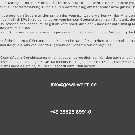
 das Miteigentum an der neuen Sache im Verhältnis des Wertes der Kaufsache (Fak
 Zeit der Verarbeitung. Für die durch Verarbeitung entstehende Sache gilt im Übr
icht gehörenden Gegenständen untrennbar vermischt, so erwerben wir das Miteige
einschließlich MWSt) zu den anderen vermischten Gegenständen zum Zeitpunkt der
auptsache anzusehen ist, so gilt als vereinbart, dass der Kunde uns anteilmäßig 
teigentum für uns.
gen zur Sicherung unserer Forderungen gegen ihn ab, die durch die Verbindung de
den Sicherheiten auf Verlangen des Kunden insoweit freizugeben, als der realisierb
ersteigt; die Auswahl der freizugebenden Sicherheiten obliegt uns.
er Geschäftssitz Gerichtsstand; wir sind jedoch berechtigt, den Kunden auch an sei
eutschland; die Geltung des UN-Kaufrechts ist ausgeschlossen. Die deutsche Fassu
nichts anderes ergibt, ist unser Geschäftssitz Erfüllungsort.
info@gewa-werth.de
+49 35825 8991-0