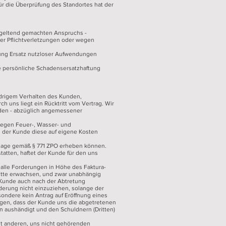
ür die Überprüfung des Standortes hat der
es geltend gemachten Anspruchs -
er Pflichtverletzungen oder wegen
stung Ersatz nutzloser Aufwendungen
ie persönliche Schadensersatzhaftung
widrigem Verhalten des Kunden,
 uns liegt ein Rücktritt vom Vertrag. Wir
nden - abzüglich angemessener
n gegen Feuer-, Wasser- und
s der Kunde diese auf eigene Kosten
r Klage gemäß § 771 ZPO erheben können.
statten, haftet der Kunde für den uns
zt alle Forderungen in Höhe des Faktura-
itte erwachsen, und zwar unabhängig
r Kunde auch nach der Abtretung
rderung nicht einzuziehen, solange der
ondere kein Antrag auf Eröffnung eines
langen, dass der Kunde uns die abgetretenen
n aushändigt und den Schuldnern (Dritten)
it anderen, uns nicht gehörenden