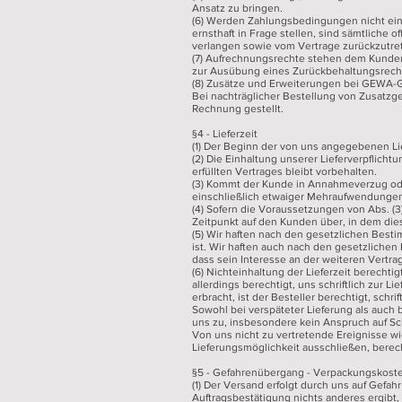
Ansatz zu bringen.
(6) Werden Zahlungsbedingungen nicht eing
ernsthaft in Frage stellen, sind sämtliche 
verlangen sowie vom Vertrage zurückzutre
(7) Aufrechnungsrechte stehen dem Kunden 
zur Ausübung eines Zurückbehaltungsrechts
(8) Zusätze und Erweiterungen bei GEWA-Ge
Bei nachträglicher Bestellung von Zusatzge
Rechnung gestellt.
§4 - Lieferzeit
(1) Der Beginn der von uns angegebenen Lie
(2) Die Einhaltung unserer Lieferverpflich
erfüllten Vertrages bleibt vorbehalten.
(3) Kommt der Kunde in Annahmeverzug oder
einschließlich etwaiger Mehraufwendungen
(4) Sofern die Voraussetzungen von Abs. (3
Zeitpunkt auf den Kunden über, in dem die
(5) Wir haften nach den gesetzlichen Best
ist. Wir haften auch nach den gesetzlichen
dass sein Interesse an der weiteren Vertrags
(6) Nichteinhaltung der Lieferzeit berechti
allerdings berechtigt, uns schriftlich zur 
erbracht, ist der Besteller berechtigt, schr
Sowohl bei verspäteter Lieferung als auch
uns zu, insbesondere kein Anspruch auf S
Von uns nicht zu vertretende Ereignisse w
Lieferungsmöglichkeit ausschließen, berec
§5 - Gefahrenübergang - Verpackungskost
(1) Der Versand erfolgt durch uns auf Gefah
Auftragsbestätigung nichts anderes ergibt, 