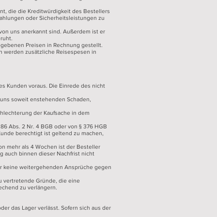
, die die Kreditwürdigkeit des Bestellers
szahlungen oder Sicherheitsleistungen zu
von uns anerkannt sind. Außerdem ist er
ruht.
egebenen Preisen in Rechnung gestellt.
en werden zusätzliche Reisespesen in
des Kunden voraus. Die Einrede des nicht
en uns soweit enstehenden Schaden,
schlechterung der Kaufsache in dem
 286 Abs. 2 Nr. 4 BGB oder von § 376 HGB
Kunde berechtigt ist geltend zu machen,
von mehr als 4 Wochen ist der Besteller
ng auch binnen dieser Nachfrist nicht
ller keine weitergehenden Ansprüche gegen
u vertretende Gründe, die eine
rechend zu verlängern.
der das Lager verlässt. Sofern sich aus der