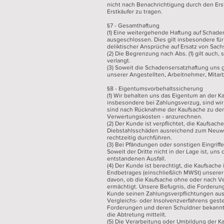
nicht nach Benachrichtigung durch den Ers
Erstkäufer zu tragen.
§7 - Gesamthaftung
(1) Eine weitergehende Haftung auf Schaden
ausgeschlossen. Dies gilt insbesondere f
deliktischer Ansprüche auf Ersatz von Sa
(2) Die Begrenzung nach Abs. (1) gilt auch
verlangt.
(3) Soweit die Schadensersatzhaftung uns 
unserer Angestellten, Arbeitnehmer, Mitarbe
§8 - Eigentumsvorbehaltssicherung
(1) Wir behalten uns das Eigentum an der K
insbesondere bei Zahlungsverzug, sind wir 
sind nach Rücknahme der Kaufsache zu der
Verwertungskosten - anzurechnen.
(2) Der Kunde ist verpflichtet, die Kaufsac
Diebstahlsschäden ausreichend zum Neuwert
rechtzeitig durchführen.
(3) Bei Pfändungen oder sonstigen Eingriff
Soweit der Dritte nicht in der Lage ist, un
entstandenen Ausfall.
(4) Der Kunde ist berechtigt, die Kaufsache
Endbetrages (einschließlich MWSt) unsere
davon, ob die Kaufsache ohne oder nach Ve
ermächtigt. Unsere Befugnis, die Forderung
Kunde seinen Zahlungsverpflichtungen aus
Vergleichs- oder Insolvenzverfahrens gestel
Forderungen und deren Schuldner bekannt g
die Abtretung mitteilt.
(5) Die Verarbeitung oder Umbildung der K