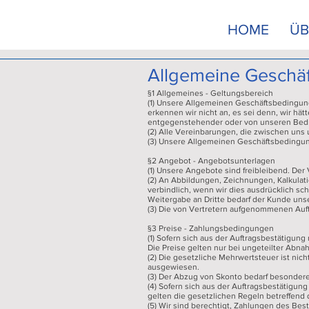
HOME
ÜB
Allgemeine Geschä
§1 Allgemeines - Geltungsbereich
(1) Unsere Allgemeinen Geschäftsbedingu
erkennen wir nicht an, es sei denn, wir hä
entgegenstehender oder von unseren Bedi
(2) Alle Vereinbarungen, die zwischen uns
(3) Unsere Allgemeinen Geschäftsbedingun
§2 Angebot - Angebotsunterlagen
(1) Unsere Angebote sind freibleibend. De
(2) An Abbildungen, Zeichnungen, Kalkulat
verbindlich, wenn wir dies ausdrücklich schri
Weitergabe an Dritte bedarf der Kunde uns
(3) Die von Vertretern aufgenommenen Auf
§3 Preise - Zahlungsbedingungen
(1) Sofern sich aus der Auftragsbestätigung
Die Preise gelten nur bei ungeteilter Abn
(2) Die gesetzliche Mehrwertsteuer ist ni
ausgewiesen.
(3) Der Abzug von Skonto bedarf besonderer
(4) Sofern sich aus der Auftragsbestätigun
gelten die gesetzlichen Regeln betreffend
(5) Wir sind berechtigt, Zahlungen des Be