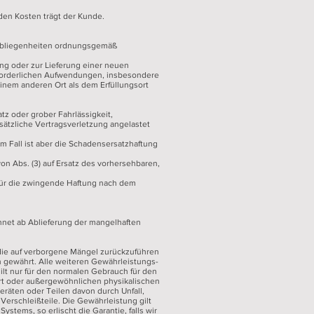
den Kosten trägt der Kunde.
eobliegenheiten ordnungsgemäß
ung oder zur Lieferung einer neuen
erforderlichen Aufwendungen, insbesondere
einem anderen Ort als dem Erfüllungsort
z oder grober Fahrlässigkeit,
rsätzliche Vertragsverletzung angelastet
em Fall ist aber die Schadensersatzhaftung
on Abs. (3) auf Ersatz des vorhersehbaren,
 für die zwingende Haftung nach dem
echnet ab Ablieferung der mangelhaften
 die auf verborgene Mängel zurückzuführen
 gewährt. Alle weiteren Gewährleistungs-
lt nur für den normalen Gebrauch für den
rt oder außergewöhnlichen physikalischen
eräten oder Teilen davon durch Unfall,
erschleißteile. Die Gewährleistung gilt
ystems, so erlischt die Garantie, falls wir