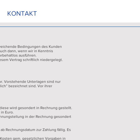
KONTAKT
abweichende Bedingungen des Kunden
auch dann, wenn wir in Kenntnis
behaltlos ausführen.
em Vertrag schriftlich niedergelegt.
or. Vorstehende Unterlagen sind nur
ulich” bezeichnet sind. Vor ihrer
 diese wird gesondert in Rechnung gestellt.
in Euro.
echnungstellung in der Rechnung gesondert
n ab Rechnungsdatum zur Zahlung fällig. Es
d Kosten gem. gesetzlichen Vorgaben in